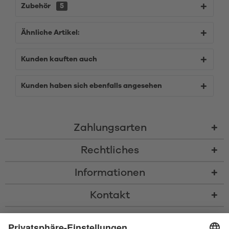
Zubehör
5
Ähnliche Artikel:
Kunden kauften auch
Kunden haben sich ebenfalls angesehen
Zahlungsarten
Rechtliches
Informationen
Kontakt
* Alle Preise inkl. gesetzl. Mehrwertsteuer zzgl.
Versandkosten
und ggf.
Nachnahmegebühren, wenn nicht anders beschrieben