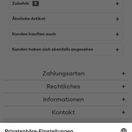
Zubehör
5
Ähnliche Artikel:
Kunden kauften auch
Kunden haben sich ebenfalls angesehen
Zahlungsarten
Rechtliches
Informationen
Kontakt
* Alle Preise inkl. gesetzl. Mehrwertsteuer zzgl.
Versandkosten
und ggf.
Nachnahmegebühren, wenn nicht anders beschrieben