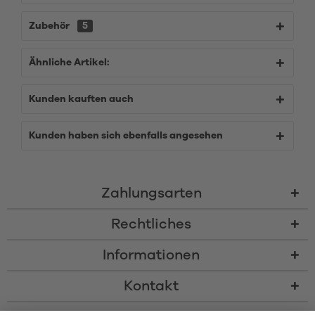
Zubehör
5
Ähnliche Artikel:
Kunden kauften auch
Kunden haben sich ebenfalls angesehen
Zahlungsarten
Rechtliches
Informationen
Kontakt
* Alle Preise inkl. gesetzl. Mehrwertsteuer zzgl.
Versandkosten
und ggf.