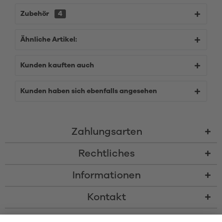
Zubehör
4
Ähnliche Artikel:
Kunden kauften auch
Kunden haben sich ebenfalls angesehen
Zahlungsarten
Rechtliches
Informationen
Kontakt
* Alle Preise inkl. gesetzl. Mehrwertsteuer zzgl.
Versandkosten
und ggf.