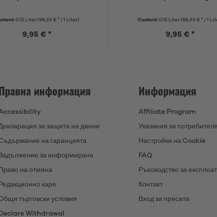
ntent:
0.15 Liter
(66,33 € * / 1 Liter)
Content:
0.15 Liter
(66,33 € * / 1 Lit
9,95 € *
9,95 € *
Правна информация
Информация
Accessibility
Affiliate Program
Декларация за защита на данни
Указания за потребител
Съдържание на гаранцията
Настройки на Cookie
Задължение за информиране
FAQ
Право на отмяна
Ръководство за експлоа
Редакционно каре
Контакт
Общи търговски условия
Вход за пресата
Declare Withdrawal