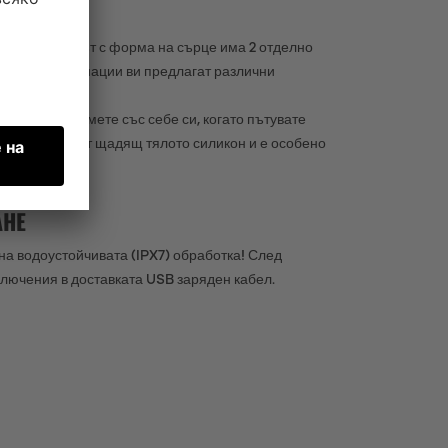
РЦЕ
 ви: Вибраторът с форма на сърце има 2 отделно
ъзможни комбинации ви предлагат различни
но да го вземете със себе си, когато пътувате
 е направен от щадящ тялото силикон и е особено
АНЕ
 на водоустойчивата (IPX7) обработка! След
ключения в доставката USB заряден кабел.