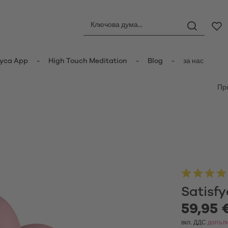
yca App
High Touch Meditation
Blog
за нас
Пр
ори
Анални играчки
орни стимулатори
Анални тапи
атори с пулсация
Анални топчета
er Vibrators
Анални вибратори
ot Vibrators
Anal Douche
 вибратор
Любовни топчета
Satisfy
вибратори
атори тип „заек“
59,95 
Менструални чаши
y Vibrators
вкл. ДДС
допълн