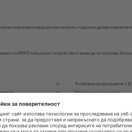
ликатен към кожата медицински силикон, гладък на допир и изключит
вата си (IPX7) повърхност устройството може да се използва безопа
11 степени на пулсациите + 1
авление
Щадящ кожата силикон
Тих режим
USB магнитен кабел за заре