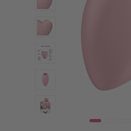
Wear
Стъклени дилда
Вибр
Стоманени дилда
Warm
Секс играчки за двойки
Луксоз
Вибратори за двойки
Vulva T
Мултивибратори
Мастур
Технология Air Pulse
Penis T
Играчки за клитор
Пръсте