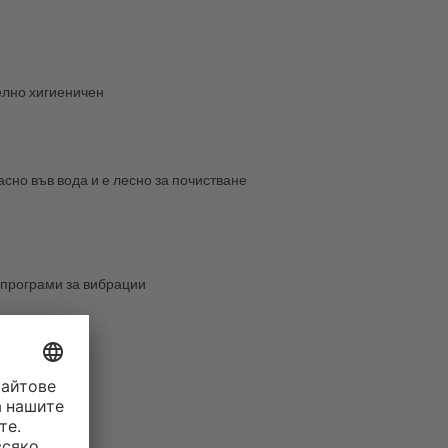
елно хигиеничен
сно във вода и е лесно за почистване
2 програми за вибрации
ждане