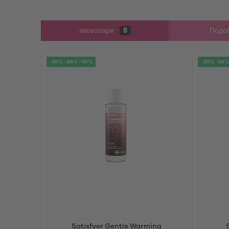
аксесоари
5
Подоб
-20% -30% -40%
-20% -30%
Satisfyer Gentle Warming