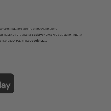
наложен платеж, ако не е посочено друго
тези марки от страна на Satisfyer GmbH е съгласно лиценз.
а търговски марки на Google LLC.