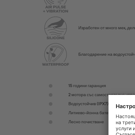
Изработен от много мек, де
Благодарение на водоустойчи
15 години гаранция
2 мотора със самостоятелно упр
Водоустойчив (IPX7)
Литиево-йонна батерия
Лесно почистване