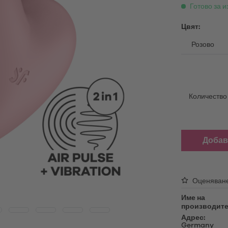
able Vibrators
Масажно масло
Готово за и
атори за поставяне
Лубриканти
ing Vibrators
Цвят:
Принадлежности
ни вибратори
Сменяеми накрайници
oys
USB кабел за зареждане
Дезинфектанти
батори
Количество
Продукти за поддръжка
oys
Накрайници за мастурбатори
Sex Toy Storage
ни за пенис
Добав
Презервативи
Оценяван
Име на
производите
Адрес:
Germany