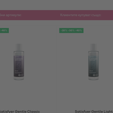
ни артикули:
Клиентите купуват също:
 -40%
-20% -30% -40%
Satisfyer Gentle Classic
Satisfyer Gentle Light