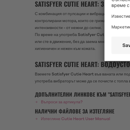
SATISFYER CUTIE HEART: ЗАКАЧЛ
С комбинация от пулсации и вибрации и игрив вън
контролирани мотора, които се грижат за вашия к
интензивности - от нежни до силни.
По време на употреба Satisfyer Cutie Heart седи
или сте в движение, без да заема много място. З
хигиеничен и нежен към кожата.
SATISFYER CUTIE HEART: ВОДОУС
Вземете Satisfyer Cutie Heart във ваната или по
употреба вибраторът може да се почисти с топла 
ДОПЪЛНИТЕЛНИ ЛИНКОВЕ КЪМ "SATISFYER
Въпроси за артикула?
НАЛИЧНИ ФАЙЛОВЕ ЗА ИЗТЕГЛЯНЕ
Изтегляне Cutie Heart User Manual