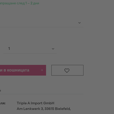
зпращане след 1 – 2 дни
Продукти
научете повече
и в кошницата
е
ля:
Triple A Import GmbH
Am Lenkwerk 3, 33615 Bielefeld,