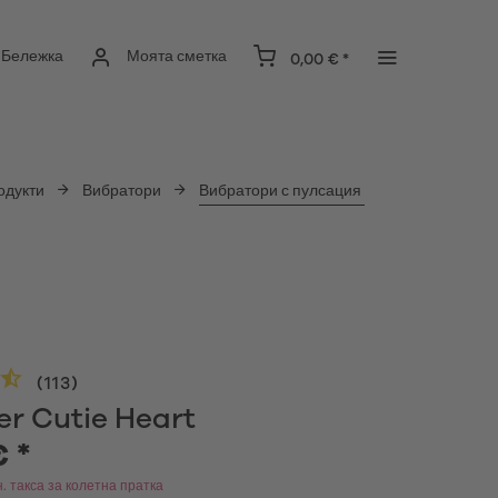
Бележка
Моята сметка
0,00 € *
одукти
Вибратори
Вибратори с пулсация
(
113
)
er Cutie Heart
€ *
. такса за колетна пратка