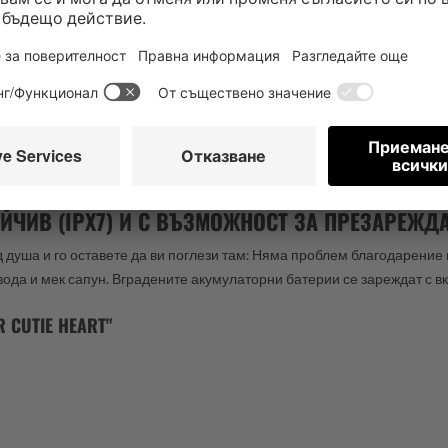
ИВ ВИБРАТОР С ПУЛСАЦИИ ВЪВ ФОРМАТА НА СЪ
шен вид, Satisfyer Cutie Heart бързо ще открадне място в сърцето
литор с 11 програми за пулсации и 12 за вибрации. Многобройните в
 удобно в ръката благодарение на компактната си форма - можете лес
акачливият му дизайн е особено подходящ за начинаещи. Вибраторът
ТОЙЧИВ (IPX7) И С ВЪЗМОЖНОСТ ЗА ПРЕЗАРЕЖД
д душа и го оставете да ви поглези там: Няма проблем благодарение
вода и мек сапун. Вградените акумулаторни батерии се зареждат с в
 CUTIE HEART"