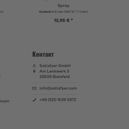
Spray
er)
Content:
0.3 Liter
(43,17 € * / 1 Liter)
12,95 € *
Контакт
Satisfyer GmbH
Am Lenkwerk 3
я
33609 Bielefeld
info@satisfyer.com
+49 (521) 1639 5972
тация