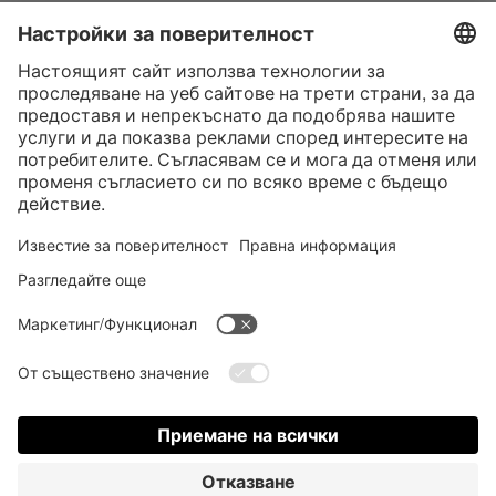
Контакт
* Всички цени са с вкл. законен Законен ДДС
“такса за колетна пратка"
такса за колетна пратка и при нужда такса за наложен платеж, ако не е
посочено друго
* Словната марка и логата на Bluetooth® са регистрирани търговски
марки, собственост на Bluetooth SIG, Inc., и всяко използване на тези
марки от страна на Satisfyer GmbH е съгласно лиценз.
Apple, логото на Apple и Apple Watch са търговски марки на Apple Inc.
Google Play и логото на Google Play са търговски марки на Google LLC.
Accessibility
Contact us today
Настройки на Cookie