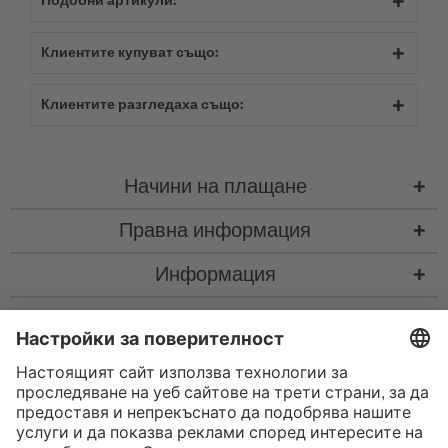
Подобни артикули:
Клиентите купуват също:
Клиентите разгледаха също:
Начини на плащане
Правна информация
Информация
Контакт
* Всички цени са с вкл. законен Законен ДДС
“такса за колетна пратка"
такса за колетна пратка и при нужда такса за наложен платеж, ако не е
посочено друго
* Словната марка и логата на Bluetooth® са регистрирани търговски