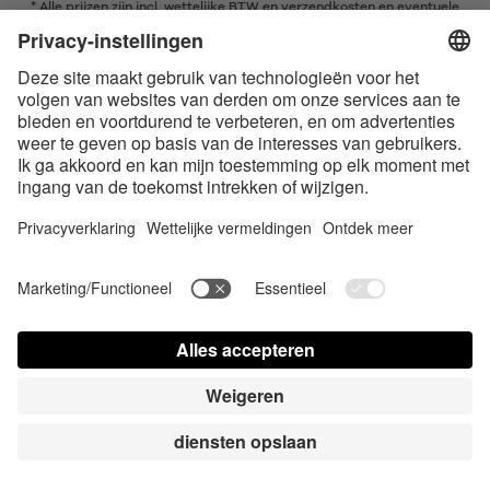
* Alle prijzen zijn incl. wettelijke BTW en
verzendkosten
en eventuele
rembourskosten, indien niet anders beschreven
* Het woordmerk en de logo's van Bluetooth® zijn gedeponeerde
handelsmerken van Bluetooth SIG, Inc. en elk gebruik van dergelijke
merken door Satisfyer GmbH is onder licentie.
Apple, het Apple logo en Apple Watch zijn handelsmerken van Apple Inc.
Google Play en het Google Play-logo zijn handelsmerken van Google LLC.
Accessibility
Contact us today
Cookie-Einstellungen
FAQ
Gebruiksaanwijzing
Kontakt
Pers login
© Triple A Marketing GmbH