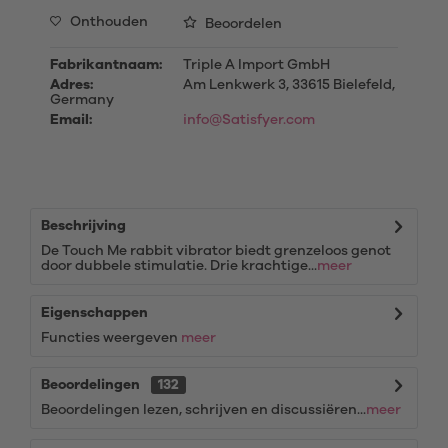
Onthouden
Beoordelen
Fabrikantnaam:
Triple A Import GmbH
Adres:
Am Lenkwerk 3, 33615 Bielefeld,
Germany
Email:
info@Satisfyer.com
Beschrijving
De Touch Me rabbit vibrator biedt grenzeloos genot
door dubbele stimulatie. Drie krachtige...
meer
Eigenschappen
Functies weergeven
meer
Beoordelingen
132
Beoordelingen lezen, schrijven en discussiëren...
meer