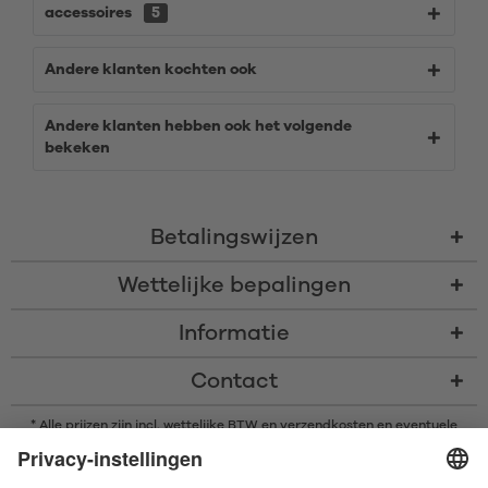
accessoires
5
Andere klanten kochten ook
Andere klanten hebben ook het volgende
bekeken
Betalingswijzen
Wettelijke bepalingen
Informatie
Contact
* Alle prijzen zijn incl. wettelijke BTW en
verzendkosten
en eventuele
rembourskosten, indien niet anders beschreven
* Het woordmerk en de logo's van Bluetooth® zijn gedeponeerde