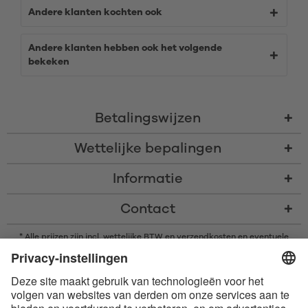
Andere klanten kochten ook
Andere klanten hebben ook het volgende
bekeken
Betalingswijzen
Wettelijke bepalingen
Informatie
Contact
* Alle prijzen zijn incl. wettelijke BTW en
verzendkosten
en eventuele
rembourskosten, indien niet anders beschreven
* Het woordmerk en de logo's van Bluetooth® zijn gedeponeerde
handelsmerken van Bluetooth SIG, Inc. en elk gebruik van dergelijke
merken door Satisfyer GmbH is onder licentie.