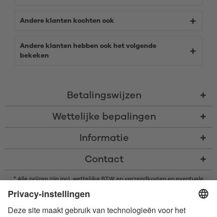
Andere klanten kochten ook
Andere klanten hebben ook het volgende
bekeken
Betalingswijzen
Wettelijke bepalingen
Informatie
Contact
* Alle prijzen zijn incl. wettelijke BTW en
verzendkosten
en eventuele
rembourskosten, indien niet anders beschreven
* Het woordmerk en de logo's van Bluetooth® zijn gedeponeerde
handelsmerken van Bluetooth SIG, Inc. en elk gebruik van dergelijke