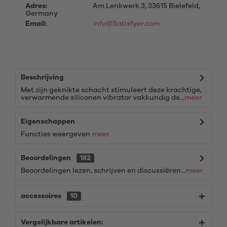
Adres:
Am Lenkwerk 3, 33615 Bielefeld,
Germany
Email:
info@Satisfyer.com
Beschrijving
Met zijn geknikte schacht stimuleert deze krachtige,
verwarmende siliconen vibrator vakkundig de...
meer
Eigenschappen
Functies weergeven
meer
Beoordelingen
182
Beoordelingen lezen, schrijven en discussiëren...
meer
accessoires
10
Vergelijkbare artikelen: