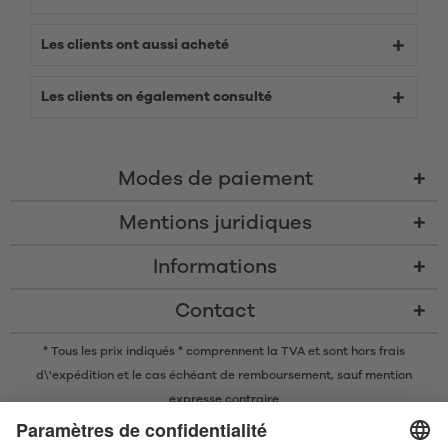
Les clients ont aussi acheté
Les clients on également consulté
Modes de paiement
Mentions juridiques
Informations
Contact
* Tous les prix indiqués * comprennent la TVA et sont
hors frais
d\'expédition
et le cas échéant de remboursement, sauf mention
expresse contraire
* La marque nominative et les logos Bluetooth® sont des marques
commerciales déposées appartenant à Bluetooth SIG, Inc. et toute