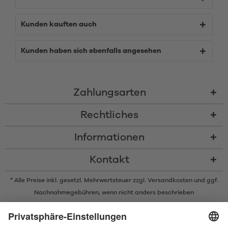
Kunden kauften auch
Kunden haben sich ebenfalls angesehen
Zahlungsarten
Rechtliches
Informationen
Kontakt
* Alle Preise inkl. gesetzl. Mehrwertsteuer zzgl.
Versandkosten
und ggf.
Nachnahmegebühren, wenn nicht anders beschrieben
* Der Name Bluetooth und das Bluetooth Logo sind eingetragene Marken
und Eigentum der Bluetooth SIG, Inc. Die Nutzung dieser Marken durch