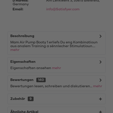
D'Adress:
Am Lenkwerk 3, 33615 Bielefeld,
Germany
Email:
info@Satisfyer.com
Beschreibung
Mam Air Pump Booty 1 erliefs Du eng Kombinatioun
aus analem Training a sënnlecher Stimulatioun....
mehr
Eigenschaften
Eigenschaften ansehen
mehr
Bewertungen
140
Bewertungen lesen, schreiben und diskutieren...
mehr
Zubehör
9
Ähnliche Artikel