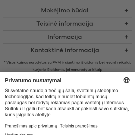
Mokėjimo būdai
Teisinė informacija
Informacija
Kontaktinė informacija
* Visos kainos nurodytos su PVM ir siuntimo išlaidomis bei, esant reikalui,
kurjerio išlaidomis, jei nenurodyta kitaip
* Žodinis prekių ženklas Bluetooth® ir logotipai yra registruoti „Bluetooth
SIG, Inc.“ prekių ženklai ir bet koks tokių prekių ženklų naudojimas
įmonėje „Satisfyer GmbH“ yra licencijuotas.
„Apple“, „Apple“ logotipas ir „Apple Watch“ yra „Apple Inc.“ prekių
ženklai. „Google Play“ ir „Google Play“ logotipas yra „Google LLC“ prekės
ženklai.