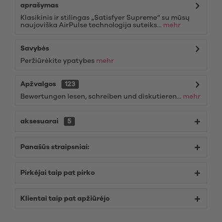
aprašymas
Klasikinis ir stilingas „Satisfyer Supreme“ su mūsų
naujoviška AirPulse technologija suteiks...
mehr
Savybės
Peržiūrėkite ypatybes
mehr
Apžvalgos
123
Bewertungen lesen, schreiben und diskutieren...
mehr
aksesuarai
5
Panašūs straipsniai:
Pirkėjai taip pat pirko
Klientai taip pat apžiūrėjo