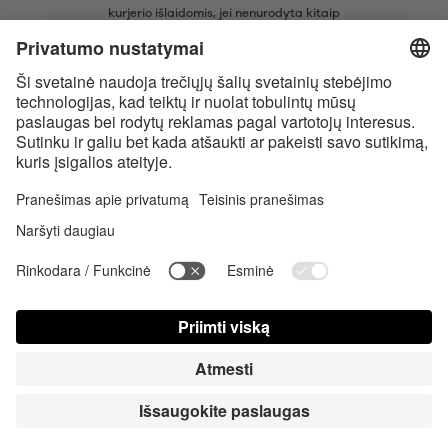
kurjerio išlaidomis, jei nenurodyta kitaip
* Žodinis prekių ženklas Bluetooth® ir logotipai yra registruoti „Bluetooth
SIG, Inc.“ prekių ženklai ir bet koks tokių prekių ženklų naudojimas
įmonėje „Satisfyer GmbH“ yra licencijuotas.
„Apple“, „Apple“ logotipas ir „Apple Watch“ yra „Apple Inc.“ prekių
ženklai. „Google Play“ ir „Google Play“ logotipas yra „Google LLC“ prekės
ženklai.
Accessibility
Contact us today
Slapukų nustatymai
FAQ
Instrukcija
Kontaktinė informacija
Spauda Registruotis
© Triple A Marketing GmbH