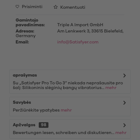
Prisiminti
Komentuoti
Gamintojo
pavadinimas:
Triple A Import GmbH
Adresas:
Am Lenkwerk 3, 33615 Bielefeld,
Germany
Email:
info@Satisfyer.com
aprašymas
Su „Satisfyer Pro To Go 3“ niekada neprašausite pro
šalį: Silikoninis slėginių bangų vibratorius...
mehr
Savybės
Peržiūrėkite ypatybes
mehr
Apžvalgos
98
Bewertungen lesen, schreiben und diskutieren...
mehr