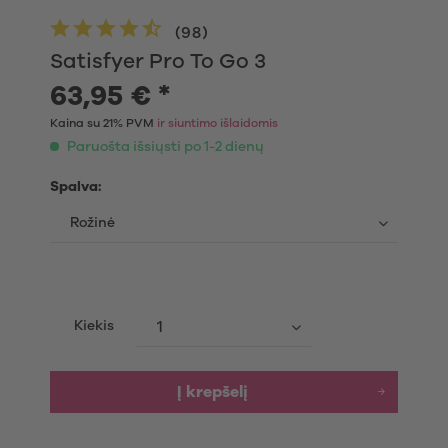
(
98
)
Satisfyer Pro To Go 3
63,95 € *
Kaina su 21% PVM
ir siuntimo išlaidomis
Paruošta išsiųsti po 1-2 dienų
Spalva:
Kiekis
Į krepšelį