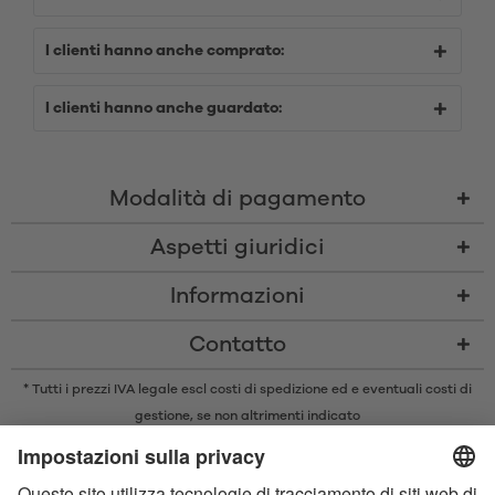
I clienti hanno anche comprato:
I clienti hanno anche guardato:
Modalità di pagamento
Aspetti giuridici
Informazioni
Contatto
* Tutti i prezzi IVA legale escl
costi di spedizione
ed e eventuali costi di
gestione, se non altrimenti indicato
* Il marchio e il logo Bluetooth® sono marchi registrati di proprietà di
Bluetooth SIG, Inc. e qualsiasi utilizzo di tali marchi da parte di Satisfyer