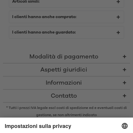
Articoli simili:
I clienti hanno anche comprato:
I clienti hanno anche guardato:
Modalità di pagamento
Aspetti giuridici
Informazioni
Contatto
* Tutti i prezzi IVA legale escl
costi di spedizione
ed e eventuali costi di
gestione, se non altrimenti indicato
* Il marchio e il logo Bluetooth® sono marchi registrati di proprietà di
Bluetooth SIG, Inc. e qualsiasi utilizzo di tali marchi da parte di Satisfyer