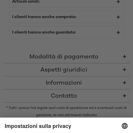
Articoli simili:
I clienti hanno anche comprato:
I clienti hanno anche guardato:
Modalità di pagamento
Aspetti giuridici
Informazioni
Contatto
* Tutti i prezzi IVA legale escl
costi di spedizione
ed e eventuali costi di
gestione, se non altrimenti indicato
* Il marchio e il logo Bluetooth® sono marchi registrati di proprietà di
Bluetooth SIG, Inc. e qualsiasi utilizzo di tali marchi da parte di Satisfyer