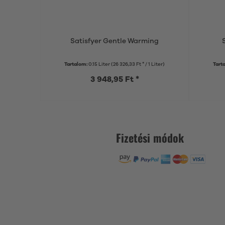
Satisfyer Gentle Warming
Tartalom:
0.15 Liter
(26 326,33 Ft * / 1 Liter)
Tart
3 948,95 Ft *
Fizetési módok