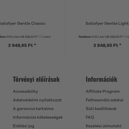
Satisfyer Gentle Classic
Satisfyer Gentle Light
alom:
0.15 Liter
(26 326,33 Ft * / 1 Liter)
Tartalom:
0.15 Liter
(26 326,33 Ft * / 1 
3 948,95 Ft *
3 948,95 Ft *
Törvényi előírások
Információk
Accessibility
Affiliate Program
Adatvédelmi nyilatkozat
Felhasználó adatai
A garancia tartalma
Süti beállítások
Információs kötelességek
FAQ
Elállási jog
Kezelési útmutató