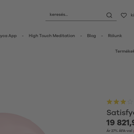
k
yca App
High Touch Meditation
Blog
Rólunk
Terméke
rok
Anális játékok
lóvibrátorok
Anális dugók
áshullám vibrátorok
Anális golyók
ibrátorok
Anális vibrátorok
nt vibrátorok
Anal Douche
zírozó
Gésagolyók
 vibrátorok
Satisf
oriszágas vibrátor
Intimkelyhek
19 821,
nemű vibrátorok
masszázsolaj
ozható vibrátorok
Ár 27% ÁFA-val