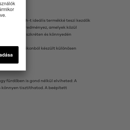
er Sugar Rush-t ideális termékké teszi kezdők
 kombinációt eredményez, amelyek közül
ibrátort is diszkréten és könnyedén
t, selymes szilikonból készült különösen
gy fürdőben is gond nélkül elviheted: A
 könnyen tisztíthatod. A beépített