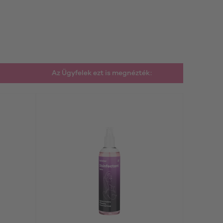
Az Ügyfelek ezt is megnézték: