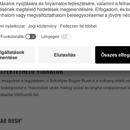
FYER SUGAR RUSH-SAL
int a nyomáshullámok és a vibráció csábító kombinációja a Satisfy
máshullám-fokozat és 12 vibrációs program számtalan lehetséges
em csak játék közben irányíthatsz mindent, de a nyomáshullám-v
!
köré, és kellemes érzése meggyőző. Mivel az egész vibrátor testbará
ELFEKTETHETŐ VIBRÁTOR
 magukat a legjobban, a Satisfyer Sugar Rush-t a zuhany alatt va
 kidolgozásra. Használat után meleg vízzel és enyhe szappannal is
ellel tölthetők fel.
GAR RUSH"