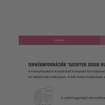
Leírás
TERMÉKINFORMÁCIÓK "SATISFYER SUGAR R
A haloptikaként kialakított kompakt formájával,
az ideális társ útközben. A két motor különösen 
A csikló egyidejű stimulál