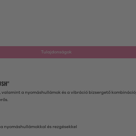
Tulajdonságok
USH"
 valamint a nyomáshullámok és a vibráció bizsergető kombinációjá
erős.
ása nyomáshullámokkal és rezgésekkel