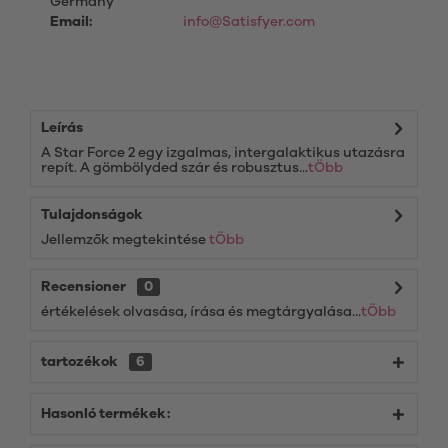
Germany
Email:
info@Satisfyer.com
Leírás
A Star Force 2 egy izgalmas, intergalaktikus utazásra
repít. A gömbölyded szár és robusztus...
tÖbb
Tulajdonságok
Jellemzők megtekintése
tÖbb
Recensioner
0
értékelések olvasása, írása és megtárgyalása...
tÖbb
tartozékok
6
Hasonló termékek: