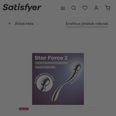
Áttekintés
Erotikus játékok nőknek