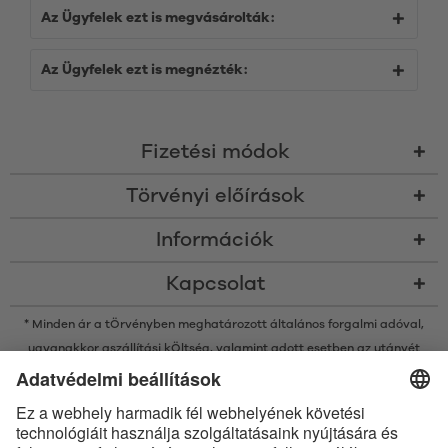
Az Ügyfelek ezt is megvásárolták:
Az Ügyfelek ezt is megnézték:
Fizetési módok
Törvényi előírások
Információk
Kapcsolat
* Minden ár a tÖrvényben meghatározott általános forgalmi adóval,
ugyanakkor a
szállítási kÖltség
, valamint adott esetben az utánvét
kÖltsége nélkÜl értendő, amennyiben nincsen máshogy leírva
* A Bluetooth® név és logók a Bluetooth SIG, Inc. bejegyzett védjegyei, így
az Satisfyer GmbH az ilyen védjegyeket mindenkor licenc alatt
használja.