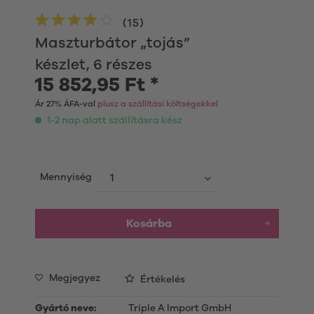
(
15
)
Maszturbátor „tojás”
készlet, 6 részes
15 852,95 Ft *
Ár 27% ÁFA-val
plusz a szállítási költségekkel
1-2 nap alatt szállításra kész
Mennyiség
Kosárba
Megjegyez
Értékelés
Gyártó neve:
Triple A Import GmbH