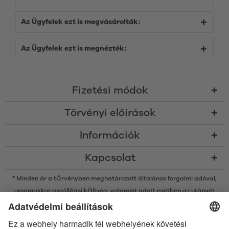
Az Ügyfelek ezt is megvásárolták:
Az Ügyfelek ezt is megnézték:
Fizetési módok
Törvényi előírások
Információk
Kapcsolat
* Minden ár a tÖrvényben meghatározott általános forgalmi adóval,
ugyanakkor a
szállítási kÖltség
, valamint adott esetben az utánvét
kÖltsége nélkÜl értendő, amennyiben nincsen máshogy leírva
* A Bluetooth® név és logók a Bluetooth SIG, Inc. bejegyzett védjegyei, így
az Satisfyer GmbH az ilyen védjegyeket mindenkor licenc alatt