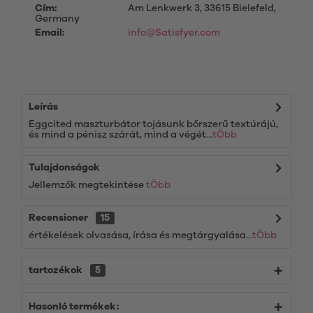
Cím:
Am Lenkwerk 3, 33615 Bielefeld,
Germany
Email:
info@Satisfyer.com
Leírás
Eggcited maszturbátor tojásunk bőrszerű textúrájú,
és mind a pénisz szárát, mind a végét...
tÖbb
Tulajdonságok
Jellemzők megtekintése
tÖbb
Recensioner
15
értékelések olvasása, írása és megtárgyalása...
tÖbb
tartozékok
5
Hasonló termékek: