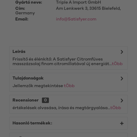
Gyártó neve:
Triple A Import GmbH
Cím:
Am Lenkwerk 3, 33615 Bielefeld,
Germany
Email:
info@Satisfyer.com
Leírás
Frissítő és élénkítő: A Satisfyer Citromfüves
masszázsolaj finom citromillatával új energiát...
tÖbb
Tulajdonságok
Jellemzők megtekintése
tÖbb
Recensioner
0
értékelések olvasása, írása és megtárgyalása...
tÖbb
Hasonló termékek: