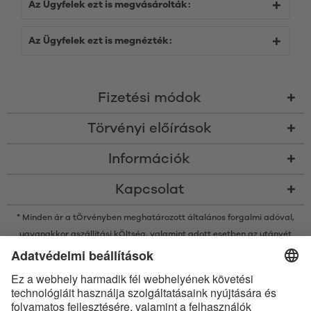
Az Ügyfelek ezt is megvásárolták:
Az Ügyfelek ezt is megnézték:
Fizetési módok
Törvényi előírások
Információk
Kapcsolat
* Minden ár a tÖrvényben meghatározott általános forgalmi adóval,
ugyanakkor a
szállítási kÖltség
, valamint adott esetben az utánvét
kÖltsége nélkÜl értendő, amennyiben nincsen máshogy leírva
* A Bluetooth® név és logók a Bluetooth SIG, Inc. bejegyzett védjegyei, így
az Satisfyer GmbH az ilyen védjegyeket mindenkor licenc alatt
használja.