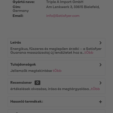
Gyártó neve:
Triple A Import GmbH
Cím:
Am Lenkwerk 3, 33615 Bielefeld,
Germany
Email:
info@Satisfyer.com
Leírás
Energikus, fűszeres és meglepően érzéki – a Satisfyer
Guarana masszázsolaj új lendületet hoz a...
tÖbb
Tulajdonságok
Jellemzők megtekintése
tÖbb
Recensioner
0
értékelések olvasása, írása és megtárgyalása...
tÖbb
Hasonló termékek: