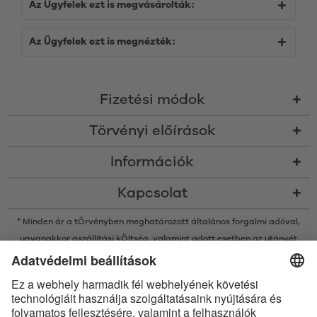
Az Ügyfelek ezt is megvásárolták:
Az Ügyfelek ezt is megnézték:
Fizetési módok
Törvényi előírások
Információk
Kapcsolat
* Minden ár a tÖrvényben meghatározott általános forgalmi adóval,
ugyanakkor a
szállítási kÖltség
, valamint adott esetben az utánvét
kÖltsége nélkÜl értendő, amennyiben nincsen máshogy leírva
* A Bluetooth® név és logók a Bluetooth SIG, Inc. bejegyzett védjegyei, így
az Satisfyer GmbH az ilyen védjegyeket mindenkor licenc alatt
használja.