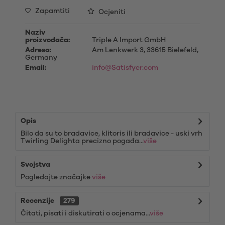
Zapamtiti
Ocjeniti
Naziv
proizvođača:
Triple A Import GmbH
Adresa:
Am Lenkwerk 3, 33615 Bielefeld,
Germany
Email:
info@Satisfyer.com
Opis
Bilo da su to bradavice, klitoris ili bradavice - uski vrh
Twirling Delighta precizno pogađa...
više
Svojstva
Pogledajte značajke
više
Recenzije
279
Čitati, pisati i diskutirati o ocjenama...
više