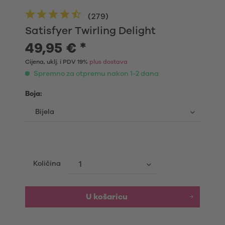
(
279
)
Satisfyer Twirling Delight
49,95 € *
Cijena, uklj. i PDV 19%
plus dostava
Spremno za otpremu nakon 1-2 dana
Boja:
Količina
U košaricu