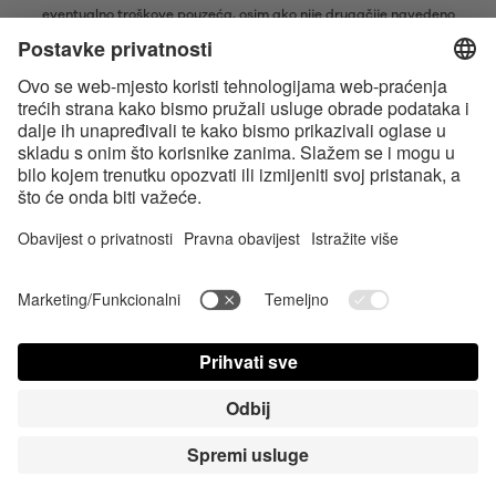
eventualno troškove pouzeća, osim ako nije drugačije navedeno
* Bluetooth® slovni znak i logotipi su registrirani žigovi u vlasništvu tvrtke
Bluetooth SIG, Inc. i svaka vrsta upotrebe tih žigova od strane tvrtke
Satisfyer GmbH je pod licencom.
Apple, logotip tvrtke Apple i Apple Watch su žigovi tvrtke Apple Inc.
Google Play i logotip Google Play zaštitni su znakovi tvrtke Google LLC.
Accessibility
Contact us today
Postavke za Cookie
FAQ
Uputa za upotrebu
Kontakt
Stisni Login
© Triple A Marketing GmbH