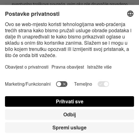
eventualno troškove pouzeća, osim ako nije drugačije navedeno
* Bluetooth® slovni znak i logotipi su registrirani žigovi u vlasništvu tvrtke
Bluetooth SIG, Inc. i svaka vrsta upotrebe tih žigova od strane tvrtke
Satisfyer GmbH je pod licencom.
Apple, logotip tvrtke Apple i Apple Watch su žigovi tvrtke Apple Inc.
Google Play i logotip Google Play zaštitni su znakovi tvrtke Google LLC.
Accessibility
Contact us today
Postavke za Cookie
FAQ
Uputa za upotrebu
Kontakt
Stisni Login
© Triple A Marketing GmbH