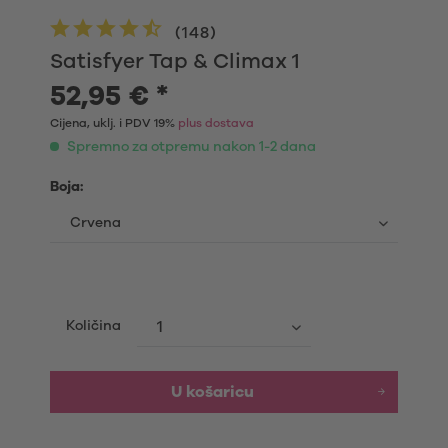
(
148
)
Satisfyer Tap & Climax 1
52,95 € *
Cijena, uklj. i PDV 19%
plus dostava
Spremno za otpremu nakon 1-2 dana
Boja:
Količina
U košaricu