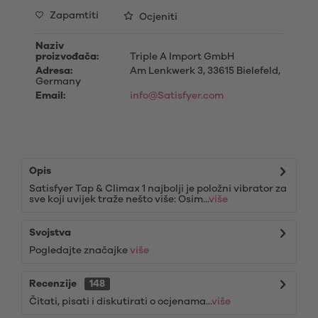
Zapamtiti
Ocjeniti
Naziv
proizvođača:
Triple A Import GmbH
Adresa:
Am Lenkwerk 3, 33615 Bielefeld,
Germany
Email:
info@Satisfyer.com
Opis
Satisfyer Tap & Climax 1 najbolji je položni vibrator za
sve koji uvijek traže nešto više: Osim...
više
Svojstva
Pogledajte značajke
više
Recenzije
148
Čitati, pisati i diskutirati o ocjenama...
više