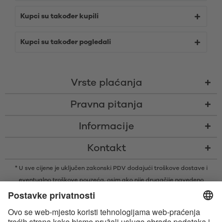
Kupci su također kupili
Kupci su također pogledali
Vrste plaćanja
Pravna pitanja
Informacije
Kontakt
* U sve cijene je uključen zakonski PDV dodajući
troškove dostave
i
eventualno troškove pouzeća, osim ako nije drugačije navedeno
* Bluetooth® slovni znak i logotipi su registrirani žigovi u vlasništvu tvrtke
Bluetooth SIG, Inc. i svaka vrsta upotrebe tih žigova od strane tvrtke
Satisfyer GmbH je pod licencom.