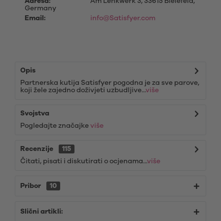
Adresa:
Am Lenkwerk 3, 33615 Bielefeld,
Germany
Email:
info@Satisfyer.com
Opis
Partnerska kutija Satisfyer pogodna je za sve parove,
koji žele zajedno doživjeti uzbudljive...
više
Svojstva
Pogledajte značajke
više
Recenzije
115
Čitati, pisati i diskutirati o ocjenama...
više
Pribor
10
Slični artikli: