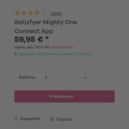
(
255
)
Satisfyer Mighty One
Connect App
59,95 € *
Cijena, uklj. i PDV 19%
plus dostava
Spremno za otpremu nakon 1-2 dana
Količina
U košaricu
Zapamtiti
Ocjeniti