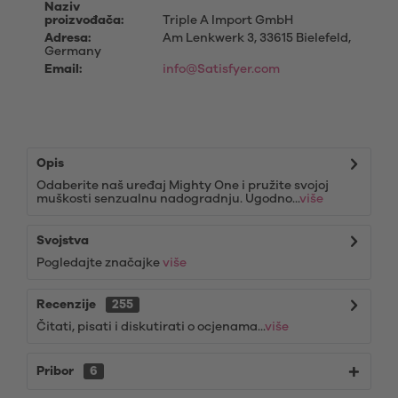
Naziv
proizvođača:
Triple A Import GmbH
Adresa:
Am Lenkwerk 3, 33615 Bielefeld,
Germany
Email:
info@Satisfyer.com
Opis
Odaberite naš uređaj Mighty One i pružite svojoj
muškosti senzualnu nadogradnju. Ugodno...
više
Svojstva
Pogledajte značajke
više
Recenzije
255
Čitati, pisati i diskutirati o ocjenama...
više
Pribor
6