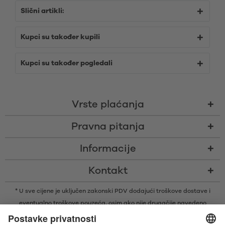
Slični artikli:
Kupci su također kupili
Kupci su također pogledali
Vrste plaćanja
Pravna pitanja
Informacije
Kontakt
* U sve cijene je uključen zakonski PDV dodajući
troškove dostave
i
eventualno troškove pouzeća, osim ako nije drugačije navedeno
* Bluetooth® slovni znak i logotipi su registrirani žigovi u vlasništvu tvrtke