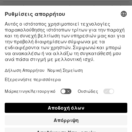
* Όλες οι τιμές περιλ. νομιμ. ΦΠΑ προσθ.
έξοδα αποστολής
και εν ανάγκη έξοδα
παραλαβής, αν δεν περιγράφεται κάτι διαφορετικό
* Το λεκτικό σήμα Bluetooth® και τα λογότυπα είναι σήματα κατατεθέντα της
Bluetooth SIG, Inc. και η χρήση τέτοιων σημάτων από την Satisfyer GmbH
πραγματοποιείται κατόπιν παραχώρησης σχετικής άδειας.
Το Apple, το λογότυπο Apple και το Apple Watch είναι εμπορικά σήματα της
Apple Inc. Το Google Play και το λογότυπο του Google Play είναι εμπορικά
σήματα της Google LLC.
Accessibility
Contact us today
Ρυθμίσεις cookie
FAQ
Οδηγίες χρήσης
Επικοινωνία
Σύνδεση Τύπου