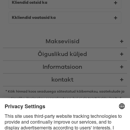
Kliendid ostsid ka
Kkliendid vaatasid ka
Makseviisid
Õiguslikud küljed
Informatsioon
kontakt
* Kõik hinnad koos seadusega sätestatud käibemaksu,
saatekulude
ja
võimalike järelmaksu osamaksetega, kui ei ole teisiti kokku lepitud
* Bluetooth®-i sõnamärk ja logod on ettevõtte Bluetooth SIG, Inc.
registreeritud kaubamärgid ning Satisfyer GmbH kasutab neid märke
litsentsi alusel.
Apple, Apple‘i logo ja Apple Watch on ettevõtte Apple Inc. kaubamärgid.