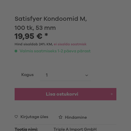
Satisfyer Kondoomid M,
100 tk, 53 mm
19,95 € *
Hind sisaldab 24% KM,
ei sisalda saatmisk
Valmis saatmiseks 1-2 päeva pärast
Kogus
Lisa ostukorvi
Kirjutage üles
Hindamine
Tootja nimi:
Triple A Import GmbH