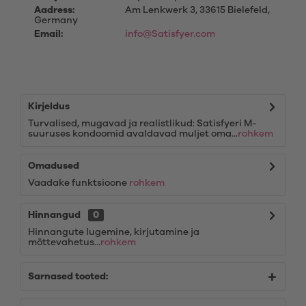
Aadress:
Am Lenkwerk 3, 33615 Bielefeld,
Germany
Email:
info@Satisfyer.com
Kirjeldus
Turvalised, mugavad ja realistlikud: Satisfyeri M-
suuruses kondoomid avaldavad muljet oma...
rohkem
Omadused
Vaadake funktsioone
rohkem
Hinnangud
0
Hinnangute lugemine, kirjutamine ja
mõttevahetus...
rohkem
Sarnased tooted: