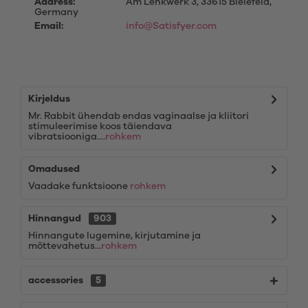
Aadress:
Am Lenkwerk 3, 33615 Bielefeld,
Germany
Email:
info@Satisfyer.com
Kirjeldus
Mr. Rabbit ühendab endas vaginaalse ja kliitori
stimuleerimise koos täiendava
vibratsiooniga....
rohkem
Omadused
Vaadake funktsioone
rohkem
Hinnangud
903
Hinnangute lugemine, kirjutamine ja
mõttevahetus...
rohkem
accessories
5