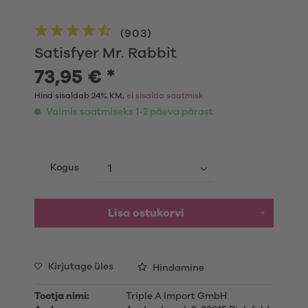
(
903
)
Satisfyer Mr. Rabbit
73,95 € *
Hind sisaldab 24% KM,
ei sisalda saatmisk
Valmis saatmiseks 1-2 päeva pärast
Kogus
Lisa ostukorvi
Kirjutage üles
Hindamine
Tootja nimi:
Triple A Import GmbH