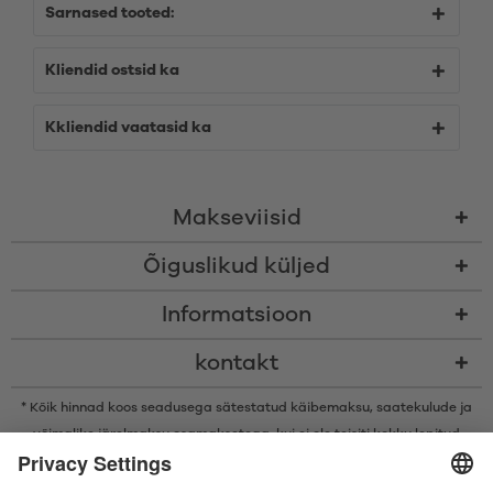
Sarnased tooted:
Kliendid ostsid ka
Kkliendid vaatasid ka
Makseviisid
Õiguslikud küljed
Informatsioon
kontakt
* Kõik hinnad koos seadusega sätestatud käibemaksu,
saatekulude
ja
võimalike järelmaksu osamaksetega, kui ei ole teisiti kokku lepitud
* Bluetooth®-i sõnamärk ja logod on ettevõtte Bluetooth SIG, Inc.
registreeritud kaubamärgid ning Satisfyer GmbH kasutab neid märke