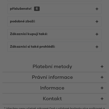
příslušenství
6
podobné zboží:
Zákazníci kupují také:
Zákazníci si také prohlédli:
Platební metody
Právní informace
Informace
Kontakt
* Všechny ceny včetně zákonné Daň z přidané hodnoty plus
poštovné
a