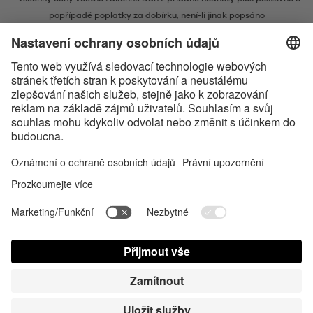
popřípadě poplatky za dobírku, není-li jinak popsáno
* Slovní ochranná známka a loga Bluetooth® jsou registrovanými
ochrannými známkami ve vlastnictví společnosti Bluetooth SIG, Inc. a
veškeré používání těchto značek společností Satisfyer GmbH probíhá na
základě licence.
Apple, logo Apple a Apple Watch jsou obchodními známkami společnosti
Apple Inc. Google Play a logo Google Play jsou ochranné známky
společnosti Google LLC.
Accessibility
Contact us today
Nastavení souborů cookie
FAQ
Návod k obsluze
Kontakt
Přihlášení pro novináře