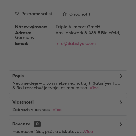
Poznamenat si
Ohodnotit
Název výrobce:
Triple A Import GmbH
Adresa:
Am Lenkwerk 3, 33615 Bielefeld,
Germany
Email:
info@Satisfyer.com
Popis
Něco se děje – a to si nelze nechat ujít! Satisfyer Tap
& Roll rozechvěje tvoje intimní místa...
Více
Vlastnosti
Zobrazit vlastnosti
Více
Recenze
0
Hodnocení číst, psát a diskutovat...
Více