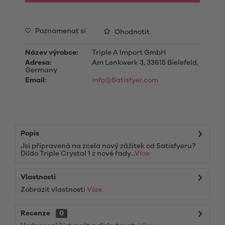
Poznamenat si
Ohodnotit
Název výrobce:
Triple A Import GmbH
Adresa:
Am Lenkwerk 3, 33615 Bielefeld,
Germany
Email:
info@Satisfyer.com
Popis
Jsi připravená na zcela nový zážitek od Satisfyeru?
Dildo Triple Crystal 1 z nové řady...
Více
Vlastnosti
Zobrazit vlastnosti
Více
Recenze
0