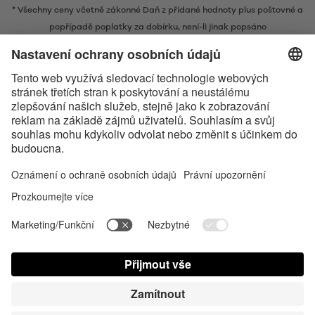
* Všechny ceny včetně zákonné Daň z přidané hodnoty plus
poštovné
a
popřípadě poplatky za dobírku, není-li jinak popsáno
* Slovní ochranná známka a loga Bluetooth® jsou registrovanými
ochrannými známkami ve vlastnictví společnosti Bluetooth SIG, Inc. a
veškeré používání těchto značek společností Satisfyer GmbH probíhá na
základě licence.
Apple, logo Apple a Apple Watch jsou obchodními známkami společnosti
Apple Inc. Google Play a logo Google Play jsou ochranné známky
společnosti Google LLC.
Accessibility
Contact us today
Nastavení souborů cookie