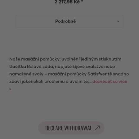
2 217,95 Kč *
Podrobně
Naše masážní pomůcky: uvolnění jediným stisknutím
tlačítka Bolavá záda, napjaté šíjové svalstvo nebo
namožené svaly – masážní pomůcky Satisfyer tě snadno
zbaví jakéhokoli problému a uvolní tě,...
dozvědět se více
»
DECLARE WITHDRAWAL