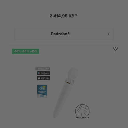
2 414,95 Kč *
Podrobně
-20% -30% -40%