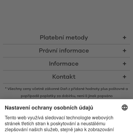
Platební metody
Právní informace
Informace
Kontakt
* Všechny ceny včetně zákonné Daň z přidané hodnoty plus
poštovné
a
popřípadě poplatky za dobírku, není-li jinak popsáno
* Slovní ochranná známka a loga Bluetooth® jsou registrovanými
ochrannými známkami ve vlastnictví společnosti Bluetooth SIG, Inc. a
veškeré používání těchto značek společností Satisfyer GmbH probíhá na
základě licence.
Apple, logo Apple a Apple Watch jsou obchodními známkami společnosti