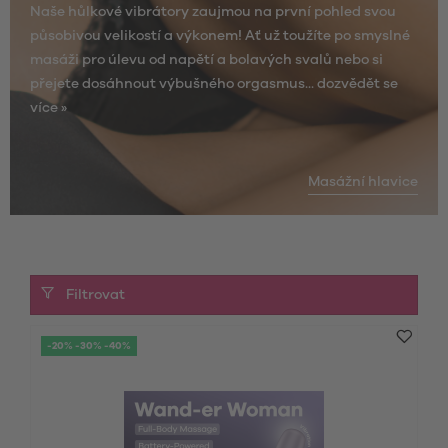
Naše hůlkové vibrátory zaujmou na první pohled svou
působivou velikostí a výkonem! Ať už toužíte po smyslné
masáži pro úlevu od napětí a bolavých svalů nebo si
přejete dosáhnout výbušného orgasmus...
dozvědět se
více »
Masážní hlavice
Filtrovat
-20% -30% -40%