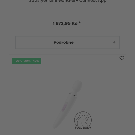
Satisfyer Mini Wand-er+ Connect App
1 872,95 Kč *
Podrobně
-20% -30% -40%