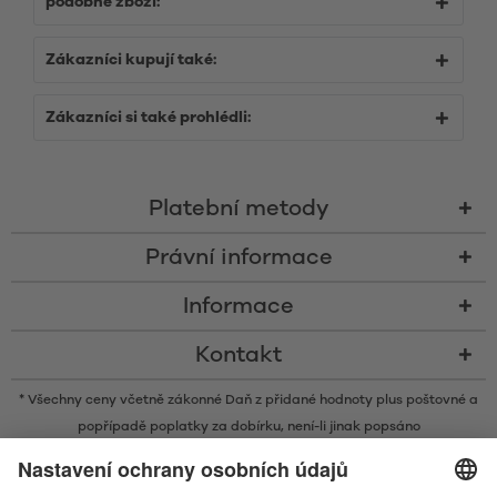
podobné zboží:
Zákazníci kupují také:
Zákazníci si také prohlédli:
Platební metody
Právní informace
Informace
Kontakt
* Všechny ceny včetně zákonné Daň z přidané hodnoty plus
poštovné
a
popřípadě poplatky za dobírku, není-li jinak popsáno
* Slovní ochranná známka a loga Bluetooth® jsou registrovanými
ochrannými známkami ve vlastnictví společnosti Bluetooth SIG, Inc. a