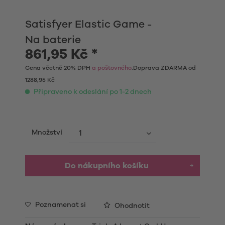
Satisfyer Elastic Game -
Na baterie
861,95 Kč *
Cena včetně 20% DPH
a poštovného
.Doprava ZDARMA od
1288,95 Kč
Připraveno k odeslání po 1-2 dnech
Množství
Do nákupního košíku
Poznamenat si
Ohodnotit