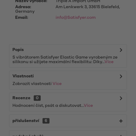
Název výrobce:
Triple A Import GmbH
Adresa:
Am Lenkwerk 3, 33615 Bielefeld,
Germany
Email:
info@Satisfyer.com
Popis
S vibrátorem Satisfyer Elastic Game vyrobeným ze
silikonu si užijete maximální flexibilitu: Díky...
Více
Vlastnosti
Zobrazit vlastnosti
Více
Recenze
0
Hodnocení číst, psát a diskutovat...
Více
příslušenství
6