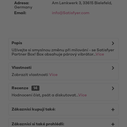
Adresa:
Am Lenkwerk 3, 33615 Bielefeld,
Germany
Email:
info@Satisfyer.com
Popis
Užívejte si smyslnou změnu při milování - se Satisfyer
Partner Box! Box obsahuje párový vibrátor...
Více
Vlastnosti
Zobrazit vlastnosti
Více
Recenze
14
Hodnocení číst, psát a diskutovat...
Více
Zákazníci kupují také:
Zákazníci si také prohlédli: