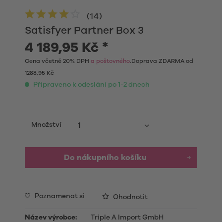
(
14
)
Satisfyer Partner Box 3
4 189,95 Kč *
Cena včetně 20% DPH
a poštovného
.Doprava ZDARMA od
1288,95 Kč
Připraveno k odeslání po 1-2 dnech
Množství
Do nákupního košíku
Poznamenat si
Ohodnotit
Název výrobce:
Triple A Import GmbH