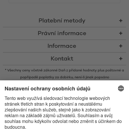
Platební metody
Právní informace
Informace
Kontakt
* Všechny ceny včetně zákonné Daň z přidané hodnoty plus
poštovné
a
popřípadě poplatky za dobírku, není-li jinak popsáno
* Slovní ochranná známka a loga Bluetooth® jsou registrovanými
ochrannými známkami ve vlastnictví společnosti Bluetooth SIG, Inc. a
veškeré používání těchto značek společností Satisfyer GmbH probíhá na
základě licence.
Apple, logo Apple a Apple Watch jsou obchodními známkami společnosti
Apple Inc. Google Play a logo Google Play jsou ochranné známky
společnosti Google LLC.