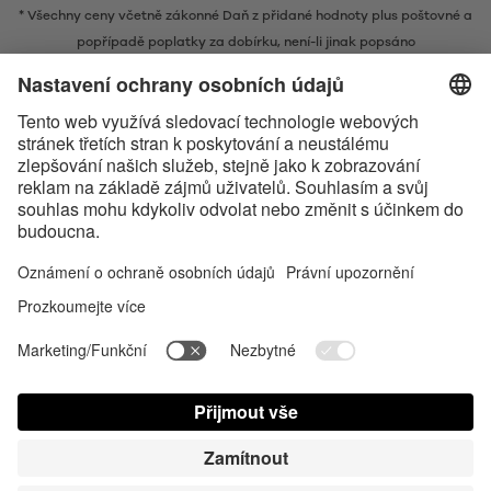
* Všechny ceny včetně zákonné Daň z přidané hodnoty plus
poštovné
a
popřípadě poplatky za dobírku, není-li jinak popsáno
* Slovní ochranná známka a loga Bluetooth® jsou registrovanými
ochrannými známkami ve vlastnictví společnosti Bluetooth SIG, Inc. a
veškeré používání těchto značek společností Satisfyer GmbH probíhá na
základě licence.
Apple, logo Apple a Apple Watch jsou obchodními známkami společnosti
Apple Inc. Google Play a logo Google Play jsou ochranné známky
společnosti Google LLC.
Accessibility
Contact us today
Nastavení souborů cookie