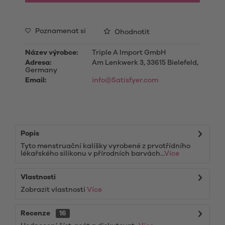
Poznamenat si
Ohodnotit
Název výrobce:
Triple A Import GmbH
Adresa:
Am Lenkwerk 3, 33615 Bielefeld,
Germany
Email:
info@Satisfyer.com
Popis
Tyto menstruační kalíšky vyrobené z prvotřídního
lékařského silikonu v přírodních barvách...
Více
Vlastnosti
Zobrazit vlastnosti
Více
Recenze
16