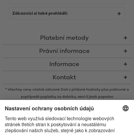
Zákazníci si také prohlédli:
Platební metody
Právní informace
Informace
Kontakt
* Všechny ceny včetně zákonné Daň z přidané hodnoty plus
poštovné
a
popřípadě poplatky za dobírku, není-li jinak popsáno
* Slovní ochranná známka a loga Bluetooth® jsou registrovanými
ochrannými známkami ve vlastnictví společnosti Bluetooth SIG, Inc. a
veškeré používání těchto značek společností Satisfyer GmbH probíhá na
základě licence.
Apple, logo Apple a Apple Watch jsou obchodními známkami společnosti