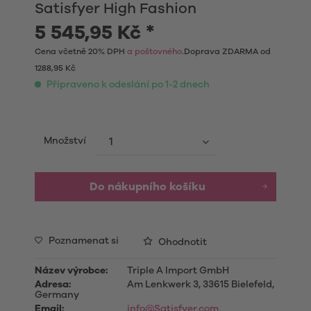
Satisfyer High Fashion
5 545,95 Kč *
Cena včetně 20% DPH
a poštovného
.Doprava ZDARMA od
1288,95 Kč
Připraveno k odeslání po 1-2 dnech
Množství
Do nákupního košíku
Poznamenat si
Ohodnotit
Název výrobce:
Triple A Import GmbH
Adresa:
Am Lenkwerk 3, 33615 Bielefeld,
Germany
Email:
info@Satisfyer.com