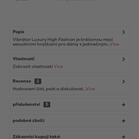
Popis
Vibrátor Luxury High Fashion je královnou mezi
sexuálními hračkami pro dámy s jedinečným...
Více
Vlastnosti
Zobrazit vlastnosti
Více
Recenze
2
Hodnocení číst, psát a diskutovat...
Více
příslušenství
5
podobné zboží:
Zákazníci kupují také: