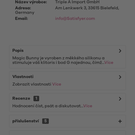
Název výrobce:
Triple A Import GmbH
Adresa:
Am Lenkwerk 3, 33615 Bielefeld,
Germany
Email:
info@Satisfyer.com
Popis
Magic Bunny je vyroben z měkkého silikonu a
stimuluje váš klitoris i bod G najednou, čímž...
Více
Vlastnosti
Zobrazit vlastnosti
Více
Recenze
1
Hodnocení číst, psát a diskutovat...
Více
příslušenství
5