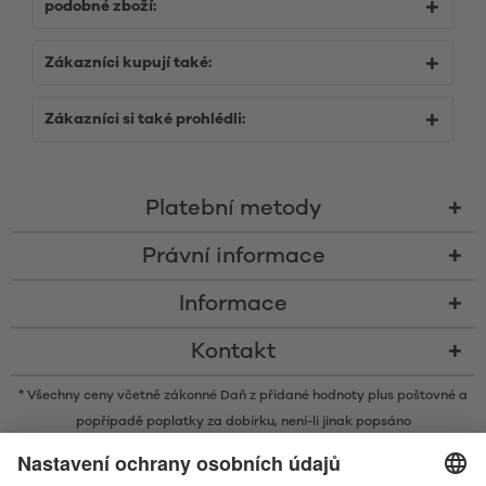
podobné zboží:
Zákazníci kupují také:
Zákazníci si také prohlédli:
Platební metody
Právní informace
Informace
Kontakt
* Všechny ceny včetně zákonné Daň z přidané hodnoty plus
poštovné
a
popřípadě poplatky za dobírku, není-li jinak popsáno
* Slovní ochranná známka a loga Bluetooth® jsou registrovanými
ochrannými známkami ve vlastnictví společnosti Bluetooth SIG, Inc. a