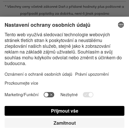
* Všechny ceny včetně zákonné Daň z přidané hodnoty plus
poštovné
a
popřípadě poplatky za dobírku, není-li jinak popsáno
* Slovní ochranná známka a loga Bluetooth® jsou registrovanými
ochrannými známkami ve vlastnictví společnosti Bluetooth SIG, Inc. a
veškeré používání těchto značek společností Satisfyer GmbH probíhá na
základě licence.
Apple, logo Apple a Apple Watch jsou obchodními známkami společnosti
Apple Inc. Google Play a logo Google Play jsou ochranné známky
společnosti Google LLC.
Accessibility
Contact us today
Nastavení souborů cookie