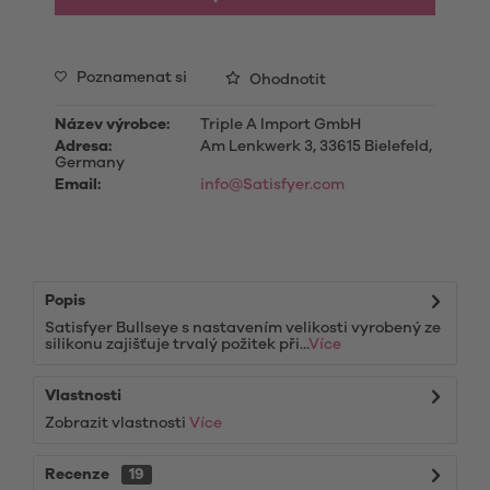
Poznamenat si
Ohodnotit
Název výrobce:
Triple A Import GmbH
Adresa:
Am Lenkwerk 3, 33615 Bielefeld,
Germany
Email:
info@Satisfyer.com
Popis
Satisfyer Bullseye s nastavením velikosti vyrobený ze
silikonu zajišťuje trvalý požitek při...
Více
Vlastnosti
Zobrazit vlastnosti
Více
Recenze
19