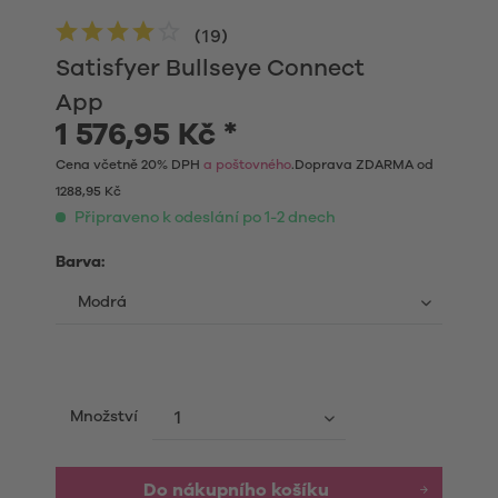
(
19
)
Satisfyer Bullseye Connect
App
1 576,95 Kč *
Cena včetně 20% DPH
a poštovného
.Doprava ZDARMA od
1288,95 Kč
Připraveno k odeslání po 1-2 dnech
Barva:
Množství
Do nákupního košíku