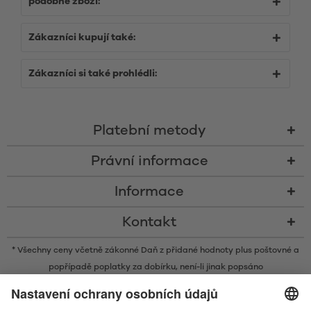
podobné zboží:
Zákazníci kupují také:
Zákazníci si také prohlédli:
Platební metody
Právní informace
Informace
Kontakt
* Všechny ceny včetně zákonné Daň z přidané hodnoty plus
poštovné
a
popřípadě poplatky za dobírku, není-li jinak popsáno
* Slovní ochranná známka a loga Bluetooth® jsou registrovanými
ochrannými známkami ve vlastnictví společnosti Bluetooth SIG, Inc. a