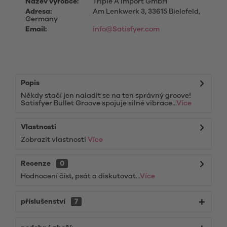
Název výrobce:
Triple A Import GmbH
Adresa:
Am Lenkwerk 3, 33615 Bielefeld,
Germany
Email:
info@Satisfyer.com
Popis
Někdy stačí jen naladit se na ten správný groove!
Satisfyer Bullet Groove spojuje silné vibrace...
Více
Vlastnosti
Zobrazit vlastnosti
Více
Recenze
0
Hodnocení číst, psát a diskutovat...
Více
příslušenství
7