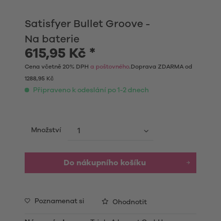
Satisfyer Bullet Groove -
Na baterie
615,95 Kč *
Cena včetně 20% DPH
a poštovného
.Doprava ZDARMA od
1288,95 Kč
Připraveno k odeslání po 1-2 dnech
Množství
Do nákupního košíku
Poznamenat si
Ohodnotit