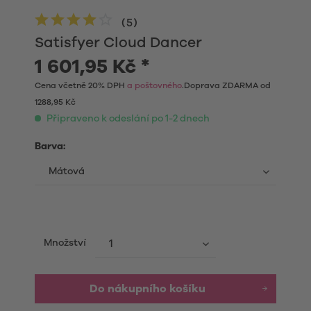
(
5
)
Satisfyer Cloud Dancer
1 601,95 Kč *
Cena včetně 20% DPH
a poštovného
.Doprava ZDARMA od
1288,95 Kč
Připraveno k odeslání po 1-2 dnech
Barva:
Množství
Do nákupního košíku