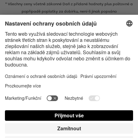
* Všechny ceny včetně zákonné Daň z přidané hodnoty plus
poštovné
a
popřípadě poplatky za dobírku, není-li jinak popsáno
* Slovní ochranná známka a loga Bluetooth® jsou registrovanými
ochrannými známkami ve vlastnictví společnosti Bluetooth SIG, Inc. a
veškeré používání těchto značek společností Satisfyer GmbH probíhá na
základě licence.
Apple, logo Apple a Apple Watch jsou obchodními známkami společnosti
Apple Inc. Google Play a logo Google Play jsou ochranné známky
společnosti Google LLC.
Accessibility
Contact us today
Nastavení souborů cookie