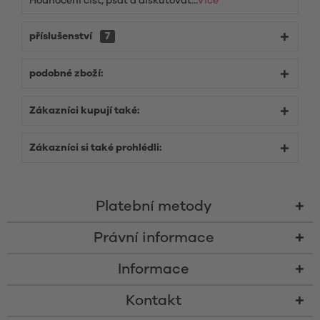
Hodnocení číst, psát a diskutovat...
Více
příslušenství
7
podobné zboží:
Zákazníci kupují také:
Zákazníci si také prohlédli:
Platební metody
Právní informace
Informace
Kontakt