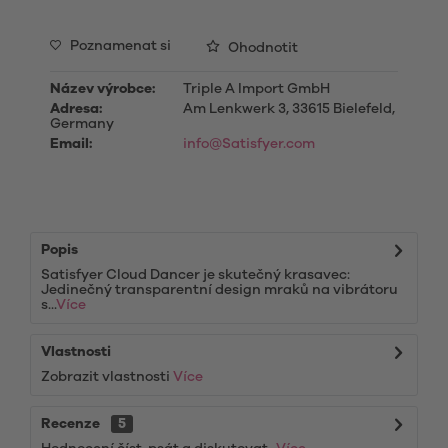
Poznamenat si
Ohodnotit
Název výrobce:
Triple A Import GmbH
Adresa:
Am Lenkwerk 3, 33615 Bielefeld,
Germany
Email:
info@Satisfyer.com
Popis
Satisfyer Cloud Dancer je skutečný krasavec:
Jedinečný transparentní design mraků na vibrátoru
s...
Více
Vlastnosti
Zobrazit vlastnosti
Více
Recenze
5