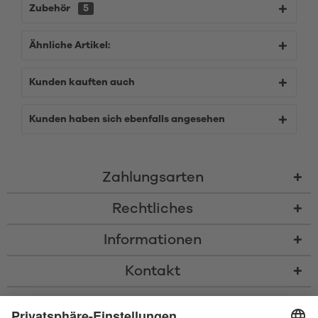
Zubehör
5
Ähnliche Artikel:
Kunden kauften auch
Kunden haben sich ebenfalls angesehen
Zahlungsarten
Rechtliches
Informationen
Kontakt
* Alle Preise inkl. gesetzl. Mehrwertsteuer zzgl.
Versandkosten
und ggf.
Nachnahmegebühren, wenn nicht anders beschrieben