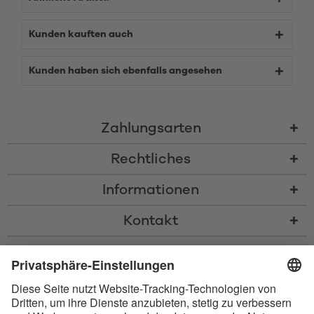
Kunden kauften auch
Kunden haben sich ebenfalls angesehen
Zahlungsarten
Rechtliches
Informationen
Kontakt
* Alle Preise inkl. gesetzl. Mehrwertsteuer zzgl.
Versandkosten
und ggf.
Nachnahmegebühren, wenn nicht anders beschrieben
* Der Name Bluetooth und das Bluetooth Logo sind eingetragene Marken
und Eigentum der Bluetooth SIG, Inc. Die Nutzung dieser Marken durch