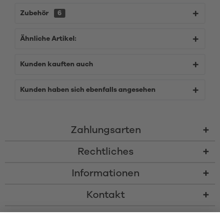
Zubehör
6
Ähnliche Artikel:
Kunden kauften auch
Kunden haben sich ebenfalls angesehen
Zahlungsarten
Rechtliches
Informationen
Kontakt
* Alle Preise inkl. gesetzl. Mehrwertsteuer zzgl.
Versandkosten
und ggf.