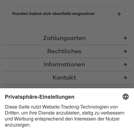
Kunden haben sich ebenfalls angesehen
Zahlungsarten
Rechtliches
Informationen
Kontakt
* Alle Preise inkl. gesetzl. Mehrwertsteuer zzgl.
Versandkosten
und ggf.
Nachnahmegebühren, wenn nicht anders beschrieben
* Der Name Bluetooth und das Bluetooth Logo sind eingetragene Marken
und Eigentum der Bluetooth SIG, Inc. Die Nutzung dieser Marken durch
Satisfyer GmbH erfolgt unter Lizenz.