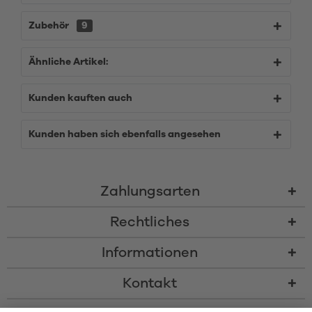
Zubehör
9
Ähnliche Artikel:
Kunden kauften auch
Kunden haben sich ebenfalls angesehen
Zahlungsarten
Rechtliches
Informationen
Kontakt
* Alle Preise inkl. gesetzl. Mehrwertsteuer zzgl.
Versandkosten
und ggf.