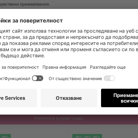
чувствени преживявания.
ТИВИ SATISFYER И СЪС СЕКС ИГРАЧКИ?
 лубрикант на водна основа и следователно са съвместими с всички с
исимо какви са вашите желания.
ПРЕЗЕРВАТИВИ XS, 100 БРОЯ, 45 ММ"
Клиентите купуват също:
 -40%
-20% -30% -40%