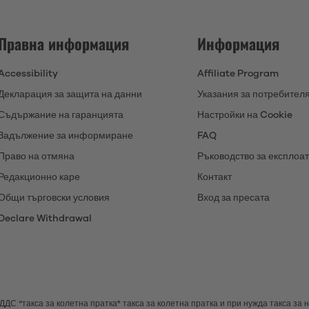
Правна информация
Информация
Accessibility
Affiliate Program
Декларация за защита на данни
Указания за потребител
Съдържание на гаранцията
Настройки на Cookie
Задължение за информиране
FAQ
Право на отмяна
Ръководство за експлоа
Редакционно каре
Контакт
Общи търговски условия
Вход за пресата
Declare Withdrawal
н ДДС
“такса за колетна пратка"
такса за колетна пратка и при нужда такса за 