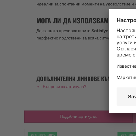
идеални за спонтанни моменти на удоволствие и 
МОГА ЛИ ДА ИЗПОЛЗВАМ ПРЕЗЕРВА
Да, защото презервативите Satisfyer са покрити с
перфектно подготвени за всяка ситуация – незав
ДОПЪЛНИТЕЛНИ ЛИНКОВЕ КЪМ "SATISFYER 
Въпроси за артикула?
Подобни артикули:
-20% -30% -40%
-20% -30%