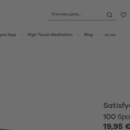
yca App
High Touch Meditation
Blog
за нас
ори
Анални играчки
орни стимулатори
Анални тапи
атори с пулсация
Анални топчета
er Vibrators
Анални вибратори
ot Vibrators
Anal Douche
 вибратор
Satisfy
Любовни топчета
вибратори
100 бро
атори тип „заек“
Менструални чаши
y Vibrators
19,95 €