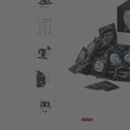
Wear
Стъклени дилда
Вибр
Стоманени дилда
Warm
Секс играчки за двойки
Луксоз
Вибратори за двойки
Vulva T
Мултивибратори
Мастур
Технология Air Pulse
Penis T
Играчки за клитор
Пръсте