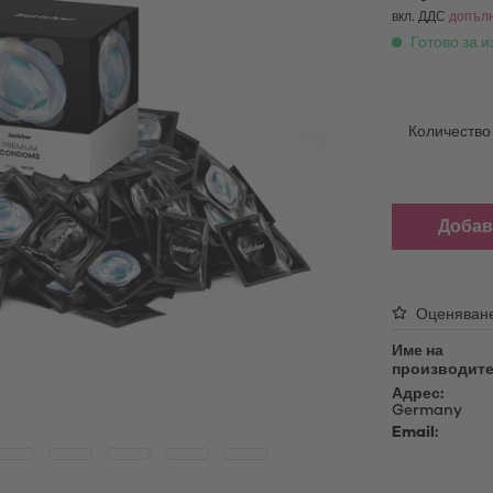
able Vibrators
Масажно масло
вкл. ДДС
допълн
атори за поставяне
Готово за и
Лубриканти
ing Vibrators
Принадлежности
ни вибратори
Сменяеми накрайници
Количество
oys
USB кабел за зареждане
Дезинфектанти
батори
Продукти за поддръжка
Добав
oys
Накрайници за мастурбатори
Sex Toy Storage
ни за пенис
Презервативи
Оценяван
Име на
производите
Адрес:
Germany
Email: