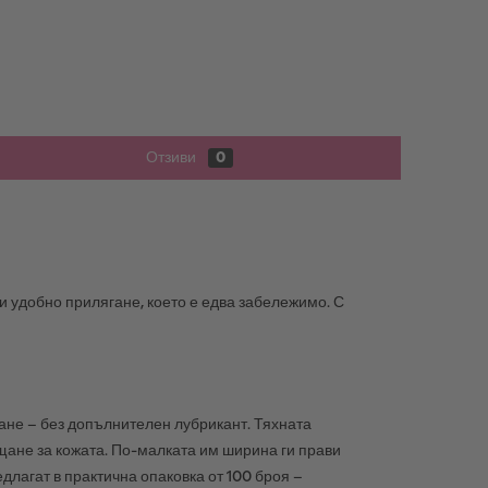
Отзиви
0
и удобно прилягане, което е едва забележимо. С
ане – без допълнителен лубрикант. Тяхната
щане за кожата. По-малката им ширина ги прави
длагат в практична опаковка от 100 броя –