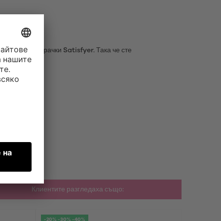
иликонови играчки Satisfyer. Така че сте
Клиентите разгледаха също:
-20% -30% -40%
-20% -30% 