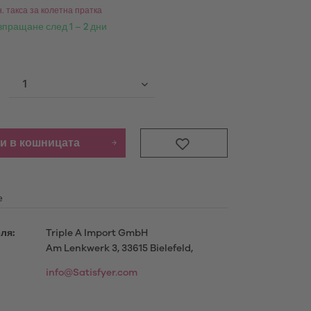
. такса за колетна пратка
зпращане след 1 – 2 дни
Продукти
научете повече
и в кошницата
е
ля:
Triple A Import GmbH
Am Lenkwerk 3, 33615 Bielefeld,
info@Satisfyer.com