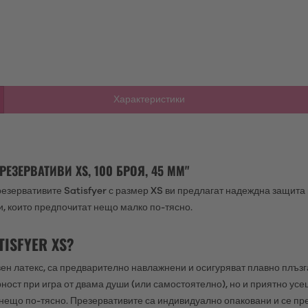
Характеристики
ЕЗЕРВАТИВИ XS, 100 БРОЯ, 45 ММ"
езервативите Satisfyer с размер XS ви предлагат надеждна защита 
и, които предпочитат нещо малко по-тясно.
ISFYER XS?
вен латекс, са предварително навлажнени и осигуряват плавно плъзг
ност при игра от двама души (или самостоятелно), но и приятно усе
а нещо по-тясно. Презервативите са индивидуално опаковани и се пре