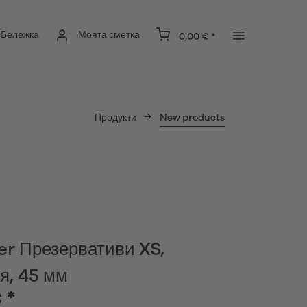
Бележка
Моята сметка
0,00 € *
Продукти
New products
er Презервативи XS,
я, 45 мм
 *