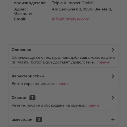
производителя:
Triple A Import GmbH
Адрес:
Am Lenkwerk 3, 33615 Bielefeld,
Germany
Email:
info@Satisfyer.com
Описание
Отличаващи се с текстура, наподобяваща кожа, нашите
SF Masturbator Eggs доставят удоволствие...
повече
Характеристики
Вижте характеристиките
повече
Отзиви
7
Четене, писане и обсъждане на оценки...
повече
аксесоари
5