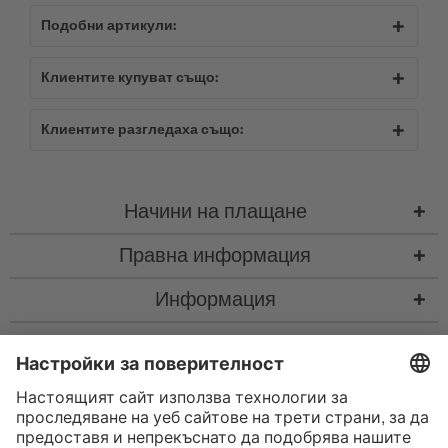
Подобни артикули:
Клиентите купуват също:
Клиентите разгледаха също:
Начини на плащане
Правна информация
Информация
Контакт
* Всички цени са с вкл. законен Законен ДДС
“такса за колетна пратка"
такса за колетна пратка и при нужда такса за наложен платеж, ако не е
посочено друго