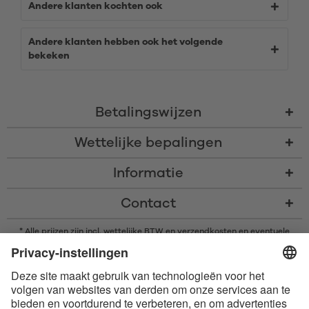
Andere klanten kochten ook
Andere klanten hebben ook het volgende
bekeken
Betalingswijzen
Wettelijke bepalingen
Informatie
Contact
* Alle prijzen zijn incl. wettelijke BTW en
verzendkosten
en eventuele
rembourskosten, indien niet anders beschreven
* Het woordmerk en de logo's van Bluetooth® zijn gedeponeerde
handelsmerken van Bluetooth SIG, Inc. en elk gebruik van dergelijke
merken door Satisfyer GmbH is onder licentie.